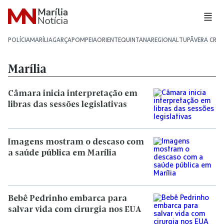
POLÍCIA
MARÍLIA
GARÇA
POMPEIA
ORIENTE
QUINTANA
REGIONAL
TUPÃ
VERA CRU
Marília
Câmara inicia interpretação em
libras das sessões legislativas
Imagens mostram o descaso com
a saúde pública em Marília
Bebê Pedrinho embarca para
salvar vida com cirurgia nos EUA