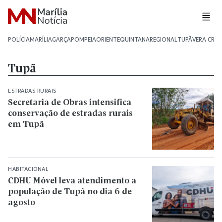
POLÍCIA
MARÍLIA
GARÇA
POMPEIA
ORIENTE
QUINTANA
REGIONAL
TUPÃ
VERA CRU
Tupã
ESTRADAS RURAIS
Secretaria de Obras intensifica
conservação de estradas rurais
em Tupã
HABITACIONAL
CDHU Móvel leva atendimento a
população de Tupã no dia 6 de
agosto