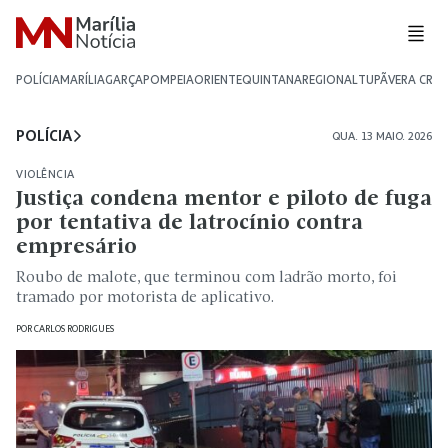
POLÍCIA
MARÍLIA
GARÇA
POMPEIA
ORIENTE
QUINTANA
REGIONAL
TUPÃ
VERA CRU
POLÍCIA
QUA. 13 MAIO. 2026
VIOLÊNCIA
Justiça condena mentor e piloto de fuga
por tentativa de latrocínio contra
empresário
Roubo de malote, que terminou com ladrão morto, foi
tramado por motorista de aplicativo.
POR
CARLOS RODRIGUES