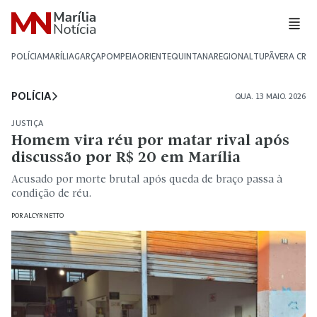
POLÍCIA
MARÍLIA
GARÇA
POMPEIA
ORIENTE
QUINTANA
REGIONAL
TUPÃ
VERA CRU
POLÍCIA
QUA. 13 MAIO. 2026
JUSTIÇA
Homem vira réu por matar rival após
discussão por R$ 20 em Marília
Acusado por morte brutal após queda de braço passa à
condição de réu.
POR
ALCYR NETTO