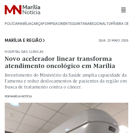
POLÍCIA
MARÍLIA
GARÇA
POMPEIA
ORIENTE
QUINTANA
REGIONAL
TUPÃ
VERA CRU
MARÍLIA E REGIÃO
QUA. 13 MAIO. 2026
HOSPITAL DAS CLÍNICAS
Novo acelerador linear transforma
atendimento oncológico em Marília
Investimento do Ministério da Saúde amplia capacidade da
Famema e reduz deslocamentos de pacientes da região em
busca de tratamento contra o câncer.
POR
MARÍLIA NOTÍCIA