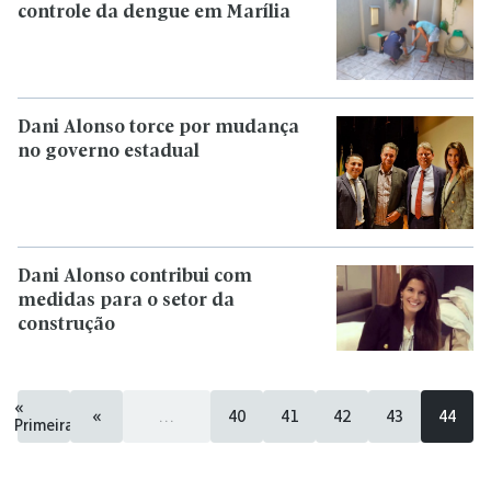
controle da dengue em Marília
Dani Alonso torce por mudança
no governo estadual
Dani Alonso contribui com
medidas para o setor da
construção
«
«
...
40
41
42
43
44
Primeira