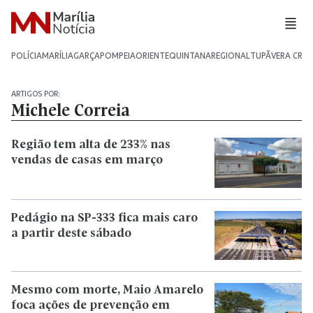
POLÍCIA
MARÍLIA
GARÇA
POMPEIA
ORIENTE
QUINTANA
REGIONAL
TUPÃ
VERA CRU
ARTIGOS POR:
Michele Correia
Região tem alta de 233% nas
vendas de casas em março
Pedágio na SP-333 fica mais caro
a partir deste sábado
Mesmo com morte, Maio Amarelo
foca ações de prevenção em