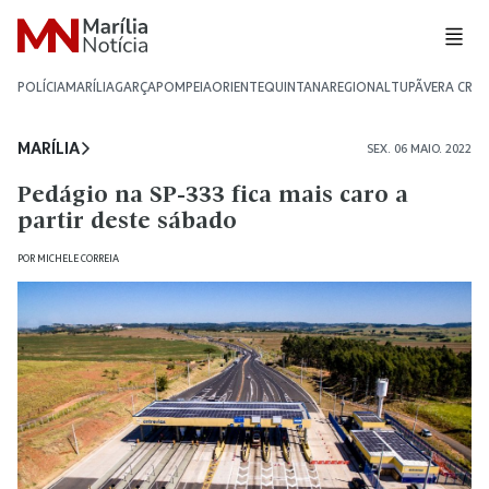
POLÍCIA
MARÍLIA
GARÇA
POMPEIA
ORIENTE
QUINTANA
REGIONAL
TUPÃ
VERA CRU
MARÍLIA
SEX. 06 MAIO. 2022
Pedágio na SP-333 fica mais caro a
partir deste sábado
POR
MICHELE CORREIA