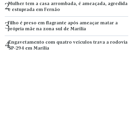
Mulher tem a casa arrombada, é ameaçada, agredida
2
e estuprada em Fernão
Filho é preso em flagrante após ameaçar matar a
3
própria mãe na zona sul de Marília
Engavetamento com quatro veículos trava a rodovia
4
SP-294 em Marília