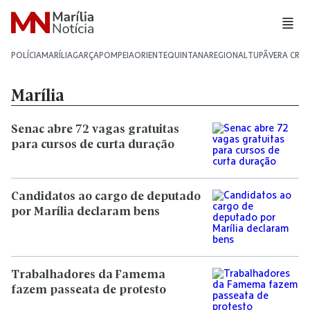
POLÍCIA
MARÍLIA
GARÇA
POMPEIA
ORIENTE
QUINTANA
REGIONAL
TUPÃ
VERA CRU
Marília
Senac abre 72 vagas gratuitas
para cursos de curta duração
Candidatos ao cargo de deputado
por Marília declaram bens
Trabalhadores da Famema
fazem passeata de protesto