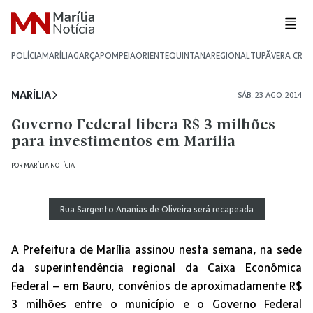
POLÍCIA
MARÍLIA
GARÇA
POMPEIA
ORIENTE
QUINTANA
REGIONAL
TUPÃ
VERA CRU
MARÍLIA
SÁB. 23 AGO. 2014
Governo Federal libera R$ 3 milhões
para investimentos em Marília
POR
MARÍLIA NOTÍCIA
Rua Sargento Ananias de Oliveira será recapeada
A Prefeitura de Marília assinou nesta semana, na sede
da superintendência regional da Caixa Econômica
Federal – em Bauru, convênios de aproximadamente R$
3 milhões entre o município e o Governo Federal