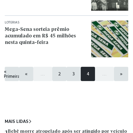
LOTERIAS
Mega-Sena sorteia prêmio
acumulado em R$ 45 milhões
nesta quinta-feira
«
«
...
2
3
4
...
»
Primeira
MAIS LIDAS
Bebê morre atropelado após ser atingido por veículo