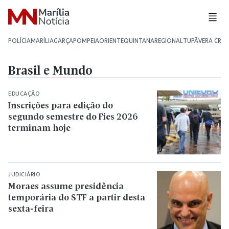
POLÍCIA
MARÍLIA
GARÇA
POMPEIA
ORIENTE
QUINTANA
REGIONAL
TUPÃ
VERA CRU
Brasil e Mundo
EDUCAÇÃO
Inscrições para edição do
segundo semestre do Fies 2026
terminam hoje
JUDICIÁRIO
Moraes assume presidência
temporária do STF a partir desta
sexta-feira