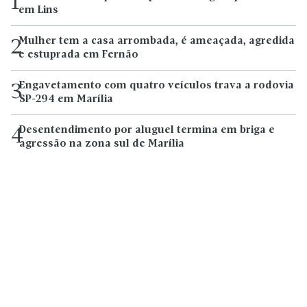
1
em Lins
Mulher tem a casa arrombada, é ameaçada, agredida
2
e estuprada em Fernão
Engavetamento com quatro veículos trava a rodovia
3
SP-294 em Marília
Desentendimento por aluguel termina em briga e
4
agressão na zona sul de Marília