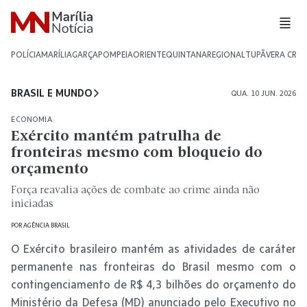
POLÍCIA
MARÍLIA
GARÇA
POMPEIA
ORIENTE
QUINTANA
REGIONAL
TUPÃ
VERA CRU
BRASIL E MUNDO
QUA. 10 JUN. 2026
ECONOMIA
Exército mantém patrulha de
fronteiras mesmo com bloqueio do
orçamento
Força reavalia ações de combate ao crime ainda não
iniciadas
POR
AGÊNCIA BRASIL
O Exército brasileiro mantém as atividades de caráter
permanente nas fronteiras do Brasil mesmo com o
contingenciamento de R$ 4,3 bilhões do orçamento do
Ministério da Defesa (MD) anunciado pelo Executivo no