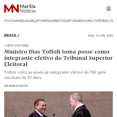
POLÍCIA
MARÍLIA
GARÇA
POMPEIA
ORIENTE
QUINTANA
REGIONAL
TUPÃ
VERA CRU
BRASIL
QUA. 10 JUN. 2026
CORTE ELEITORAL
Ministro Dias Toffoli toma posse como
integrante efetivo do Tribunal Superior
Eleitoral
Toffoli volta ao posto de integrante efetivo do TSE após
um hiato de 10 anos.
POR
MARÍLIA NOTÍCIA