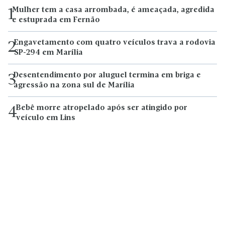
Mulher tem a casa arrombada, é ameaçada, agredida
1
e estuprada em Fernão
Engavetamento com quatro veículos trava a rodovia
2
SP-294 em Marília
Desentendimento por aluguel termina em briga e
3
agressão na zona sul de Marília
Bebê morre atropelado após ser atingido por
4
veículo em Lins