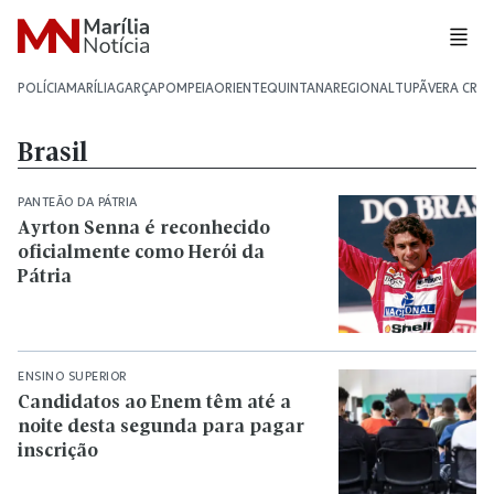
POLÍCIA
MARÍLIA
GARÇA
POMPEIA
ORIENTE
QUINTANA
REGIONAL
TUPÃ
VERA CRU
Brasil
PANTEÃO DA PÁTRIA
Ayrton Senna é reconhecido
oficialmente como Herói da
Pátria
ENSINO SUPERIOR
Candidatos ao Enem têm até a
noite desta segunda para pagar
inscrição