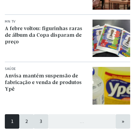
MN TV
A febre voltou: figurinhas raras
de álbum da Copa disparam de
preço
SAÚDE
Anvisa mantém suspensão de
fabricação e venda de produtos
Ypê
1
2
3
...
»