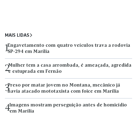
MAIS LIDAS
Engavetamento com quatro veículos trava a rodovia
1
SP-294 em Marília
Mulher tem a casa arrombada, é ameaçada, agredida
2
e estuprada em Fernão
Preso por matar jovem no Montana, mecânico já
3
havia atacado mototaxista com foice em Marília
Imagens mostram perseguição antes de homicídio
4
em Marília