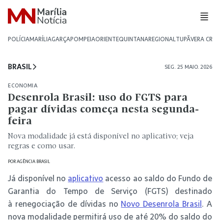
POLÍCIA
MARÍLIA
GARÇA
POMPEIA
ORIENTE
QUINTANA
REGIONAL
TUPÃ
VERA CRU
BRASIL
SEG. 25 MAIO. 2026
ECONOMIA
Desenrola Brasil: uso do FGTS para
pagar dívidas começa nesta segunda-
feira
Nova modalidade já está disponível no aplicativo; veja
regras e como usar.
POR
AGÊNCIA BRASIL
Já disponível no
aplicativo
acesso ao saldo do Fundo de
Garantia do Tempo de Serviço (FGTS) destinado
à renegociação de dívidas no
Novo Desenrola Brasil
. A
nova modalidade permitirá uso de até 20% do saldo do