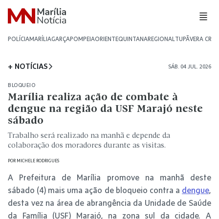
POLÍCIA
MARÍLIA
GARÇA
POMPEIA
ORIENTE
QUINTANA
REGIONAL
TUPÃ
VERA CRU
+ NOTÍCIAS
SÁB. 04 JUL. 2026
BLOQUEIO
Marília realiza ação de combate à
dengue na região da USF Marajó neste
sábado
Trabalho será realizado na manhã e depende da
colaboração dos moradores durante as visitas.
POR
MICHELE RODRIGUES
A Prefeitura de Marília promove na manhã deste
sábado (4) mais uma ação de bloqueio contra a
dengue
,
desta vez na área de abrangência da Unidade de Saúde
da Família (USF) Marajó, na zona sul da cidade. A