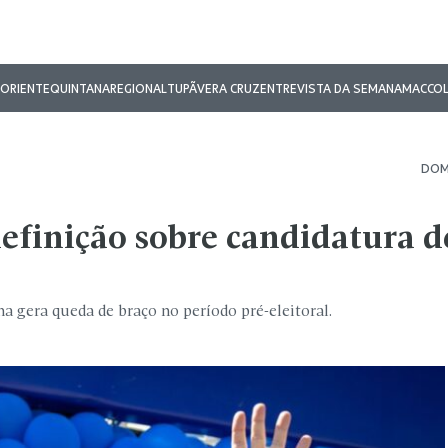
ORIENTE
QUINTANA
REGIONAL
TUPÃ
VERA CRUZ
ENTREVISTA DA SEMANA
MAC
CO
DOM.
definição sobre candidatura d
a gera queda de braço no período pré-eleitoral.