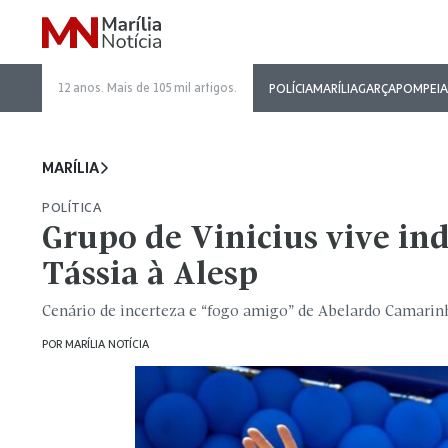
12 anos. Mais de 105 mil artigos.
POLÍCIA
MARÍLIA
GARÇA
POMPEIA
MARÍLIA
POLÍTICA
Grupo de Vinicius vive in
Tássia à Alesp
Cenário de incerteza e “fogo amigo” de Abelardo Camarinh
POR
MARÍLIA NOTÍCIA