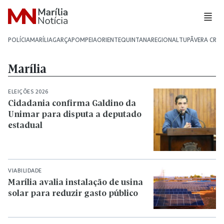
POLÍCIA
MARÍLIA
GARÇA
POMPEIA
ORIENTE
QUINTANA
REGIONAL
TUPÃ
VERA CRU
Marília
ELEIÇÕES 2026
Cidadania confirma Galdino da
Unimar para disputa a deputado
estadual
VIABILIDADE
Marília avalia instalação de usina
solar para reduzir gasto público