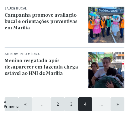
SAÚDE BUCAL
Campanha promove avaliação
bucal e orientações preventivas
em Marília
ATENDIMENTO MÉDICO
Menino resgatado após
desaparecer em fazenda chega
estável ao HMI de Marília
«
«
...
2
3
4
...
»
Primeira