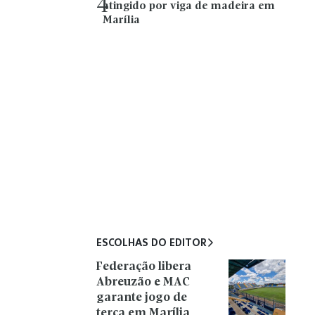
4
atingido por viga de madeira em
Marília
ESCOLHAS DO EDITOR
Federação libera
Abreuzão e MAC
garante jogo de
terça em Marília