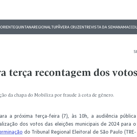
ORIENTE
QUINTANA
REGIONAL
TUPÃ
VERA CRUZ
ENTREVISTA DA SEMANA
MAC
CO
S
ara terça recontagem dos voto
ão da chapa do Mobiliza por fraude à cota de gênero.
ara a próxima terça-feira (7), às 10h, a audiência pública
lização dos votos das eleições municipais de 2024 para o
erminação
do Tribunal Regional Eleitoral de São Paulo (TRE-