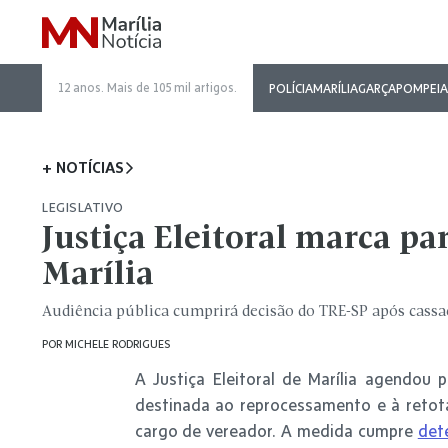
12 anos. Mais de 105 mil artigos.
POLÍCIA
MARÍLIA
GARÇA
POMPEIA
+ NOTÍCIAS
LEGISLATIVO
Justiça Eleitoral marca p
Marília
Audiência pública cumprirá decisão do TRE-SP após cassaç
POR
MICHELE RODRIGUES
A Justiça Eleitoral de Marília agendou p
destinada ao reprocessamento e à retota
cargo de vereador. A medida cumpre
det