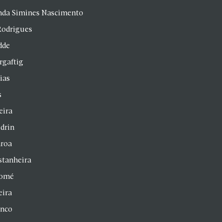
anda Simines Nascimento
Rodrigues
dde
rgaftig
ias
s
eira
drin
aroa
stanheira
homé
eira
anco