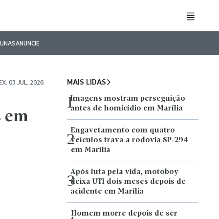
LUNAS
ANUNCIE
MAIS LIDAS
EX. 03 JUL. 2026
Imagens mostram perseguição
1
antes de homicídio em Marília
s em
Engavetamento com quatro
2
veículos trava a rodovia SP-294
em Marília
Após luta pela vida, motoboy
3
deixa UTI dois meses depois de
acidente em Marília
Homem morre depois de ser