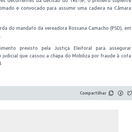
ões decorrentes da decisão do TRE-SP, o primeiro suplente
plomado e convocado para assumir uma cadeira na Câmara
erda do mandato da vereadora Rossana Camacho (PSD), em
.
imento previsto pela Justiça Eleitoral para assegurar
judicial que cassou a chapa do Mobiliza por fraude à cota
.
Compartilhar