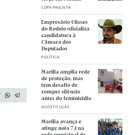
COPA PAULISTA
Empresário Ulisses
do Rodeio oficializa
candidatura à
Câmara dos
Deputados
POLÍTICA
Marília amplia rede
de proteção, mas
tem desafio de
romper silêncio
antes do feminicídio
AGOSTO LILÁS
Marília avança e
atinge nota 7,1 na