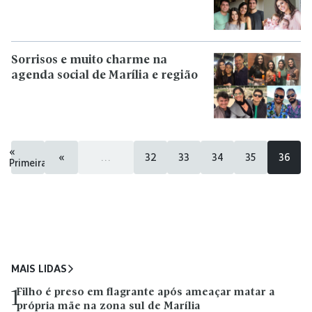
Sorrisos e muito charme na
agenda social de Marília e região
«
«
...
32
33
34
35
36
Primeira
MAIS LIDAS
Filho é preso em flagrante após ameaçar matar a
1
própria mãe na zona sul de Marília