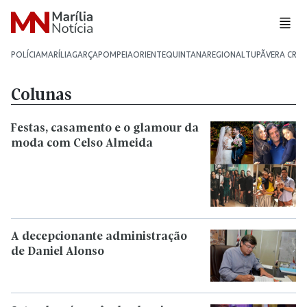
POLÍCIA
MARÍLIA
GARÇA
POMPEIA
ORIENTE
QUINTANA
REGIONAL
TUPÃ
VERA CRU
Colunas
Festas, casamento e o glamour da
moda com Celso Almeida
A decepcionante administração
de Daniel Alonso