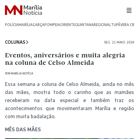
POLÍCIA
MARÍLIA
GARÇA
POMPEIA
ORIENTE
QUINTANA
REGIONAL
TUPÃ
VERA CRU
COLUNAS
SEG. 21 MAIO. 2018
Eventos, aniversários e muita alegria
na coluna de Celso Almeida
POR
MARÍLIA NOTÍCIA
Essa semana a coluna de Celso Almeida, ainda no mês
das mães, mostra todo o carinho que as mamães
receberam na data especial e também traz os
acontecimentos que movimentaram Marília e região
com muita badalação.
MÊS DAS MÃES