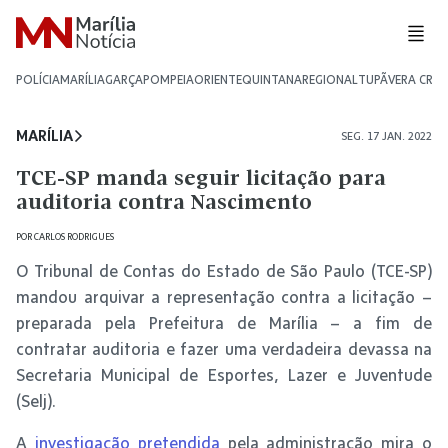
POLÍCIA
MARÍLIA
GARÇA
POMPEIA
ORIENTE
QUINTANA
REGIONAL
TUPÃ
VERA CRU
MARÍLIA
SEG. 17 JAN. 2022
TCE-SP manda seguir licitação para
auditoria contra Nascimento
POR
CARLOS RODRIGUES
O Tribunal de Contas do Estado de São Paulo (TCE-SP)
mandou arquivar a representação contra a licitação –
preparada pela Prefeitura de Marília – a fim de
contratar auditoria e fazer uma verdadeira devassa na
Secretaria Municipal de Esportes, Lazer e Juventude
(Selj).
A
investigação pretendida
pela administração mira o