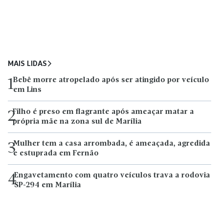
MAIS LIDAS
Bebê morre atropelado após ser atingido por veículo
1
em Lins
Filho é preso em flagrante após ameaçar matar a
2
própria mãe na zona sul de Marília
Mulher tem a casa arrombada, é ameaçada, agredida
3
e estuprada em Fernão
Engavetamento com quatro veículos trava a rodovia
4
SP-294 em Marília