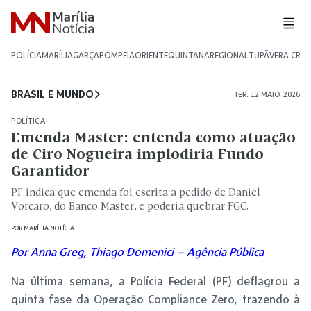
POLÍCIA
MARÍLIA
GARÇA
POMPEIA
ORIENTE
QUINTANA
REGIONAL
TUPÃ
VERA CRU
BRASIL E MUNDO
TER. 12 MAIO. 2026
POLÍTICA
Emenda Master: entenda como atuação
de Ciro Nogueira implodiria Fundo
Garantidor
PF indica que emenda foi escrita a pedido de Daniel
Vorcaro, do Banco Master, e poderia quebrar FGC.
POR
MARÍLIA NOTÍCIA
Por Anna Greg
, Thiago Domenici – Agência Pública
Na última semana, a Polícia Federal (PF) deflagrou a
quinta fase da Operação Compliance Zero, trazendo à