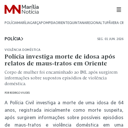
POLÍCIA
MARÍLIA
GARÇA
POMPEIA
ORIENTE
QUINTANA
REGIONAL
TUPÃ
VERA CRU
POLÍCIA
SEG. 01 JUN. 2026
VIOLÊNCIA DOMÉSTICA
Polícia investiga morte de idosa após
relatos de maus-tratos em Oriente
Corpo de mulher foi encaminhado ao IML após surgirem
informações sobre supostos episódios de violência
doméstica.
POR
RODRIGO VIUDES
A Polícia Civil investiga a morte de uma idosa de 64
anos, registrada inicialmente como morte suspeita,
após surgirem informações sobre possíveis episódios
de maus-tratos e violência doméstica em uma