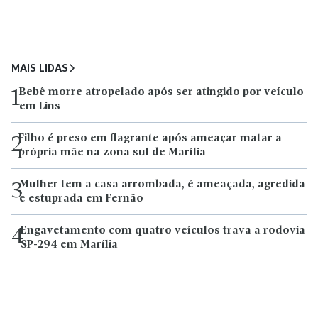
MAIS LIDAS
Bebê morre atropelado após ser atingido por veículo
1
em Lins
Filho é preso em flagrante após ameaçar matar a
2
própria mãe na zona sul de Marília
Mulher tem a casa arrombada, é ameaçada, agredida
3
e estuprada em Fernão
Engavetamento com quatro veículos trava a rodovia
4
SP-294 em Marília