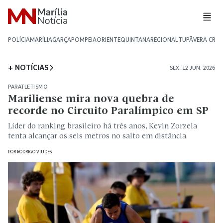
POLÍCIA
MARÍLIA
GARÇA
POMPEIA
ORIENTE
QUINTANA
REGIONAL
TUPÃ
VERA CRU
+ NOTÍCIAS
SEX. 12 JUN. 2026
PARATLETISMO
Mariliense mira nova quebra de
recorde no Circuito Paralímpico em SP
Líder do ranking brasileiro há três anos, Kevin Zorzela
tenta alcançar os seis metros no salto em distância.
POR
RODRIGO VIUDES