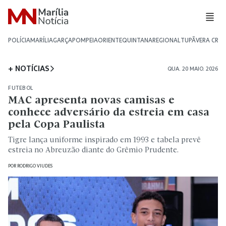
POLÍCIA
MARÍLIA
GARÇA
POMPEIA
ORIENTE
QUINTANA
REGIONAL
TUPÃ
VERA CRU
+ NOTÍCIAS
QUA. 20 MAIO. 2026
FUTEBOL
MAC apresenta novas camisas e
conhece adversário da estreia em casa
pela Copa Paulista
Tigre lança uniforme inspirado em 1993 e tabela prevê
estreia no Abreuzão diante do Grêmio Prudente.
POR
RODRIGO VIUDES