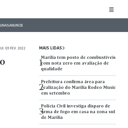
LUNAS
ANUNCIE
MAIS LIDAS
UI. 03 FEV. 2022
Marília tem posto de combustíveis
so
1
com nota zero em avaliação de
qualidade
Prefeitura confirma área para
2
realização do Marília Rodeo Music
em setembro
Polícia Civil investiga disparo de
3
arma de fogo em casa na zona sul
de Marília