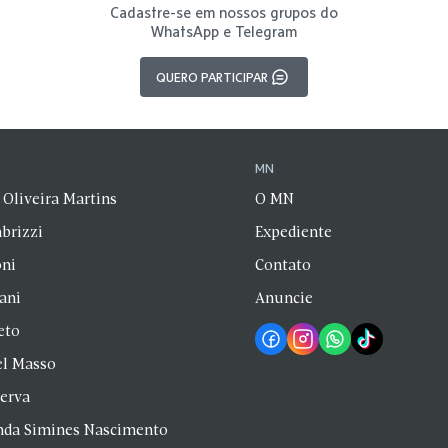
Cadastre-se em nossos grupos do
WhatsApp e Telegram
QUERO PARTICIPAR
N
MN
 Oliveira Martins
O MN
brizzi
Expediente
oni
Contato
zani
Anuncie
eto
el Masso
Serva
anda Simines Nascimento