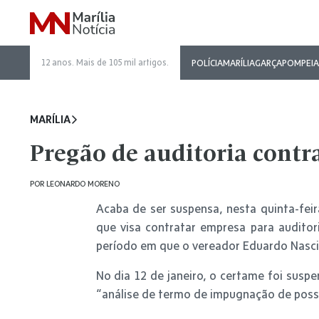
12 anos. Mais de 105 mil artigos.
POLÍCIA
MARÍLIA
GARÇA
POMPEIA
MARÍLIA
Pregão de auditoria contra
POR
LEONARDO MORENO
Acaba de ser suspensa, nesta quinta-feira
que visa contratar empresa para auditori
período em que o vereador Eduardo Nasci
No dia 12 de janeiro, o certame foi susp
“análise de termo de impugnação de possív