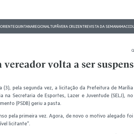
ORIENTE
QUINTANA
REGIONAL
TUPÃ
VERA CRUZ
ENTREVISTA DA SEMANA
MAC
CO
Q
 vereador volta a ser suspen
 (3), pela segunda vez, a licitação da Prefeitura de Marília
a na Secretaria de Esportes, Lazer e Juventude (SELJ), no
mento (PSDB) geriu a pasta.
enso pela primeira vez. Agora, de novo o motivo alegado foi
el licitante”.