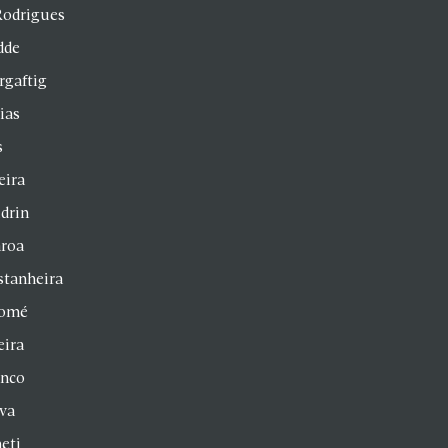
Rodrigues
dde
rgaftig
ias
s
eira
drin
aroa
stanheira
homé
eira
anco
lva
eti