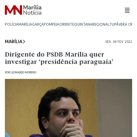
POLÍCIA
MARÍLIA
GARÇA
POMPEIA
ORIENTE
QUINTANA
REGIONAL
TUPÃ
VERA CRU
MARÍLIA
SEX. 04 FEV. 2022
Dirigente do PSDB Marília quer
investigar ‘presidência paraguaia’
POR
LEONARDO MORENO