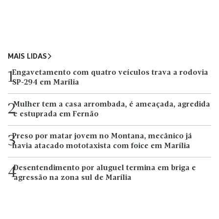
MAIS LIDAS
Engavetamento com quatro veículos trava a rodovia
1
SP-294 em Marília
Mulher tem a casa arrombada, é ameaçada, agredida
2
e estuprada em Fernão
Preso por matar jovem no Montana, mecânico já
3
havia atacado mototaxista com foice em Marília
Desentendimento por aluguel termina em briga e
4
agressão na zona sul de Marília