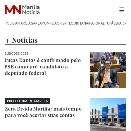
POLÍCIA
MARÍLIA
GARÇA
POMPEIA
ORIENTE
QUINTANA
REGIONAL
TUPÃ
VERA CRU
+ Notícias
ELEIÇÕES 2026
Lucas Dantas é confirmado pelo
PSB como pré-candidato a
deputado federal
PREFEITURA DE MARÍLIA
Zera Dívida Marília: mais tempo
para você acertar suas contas