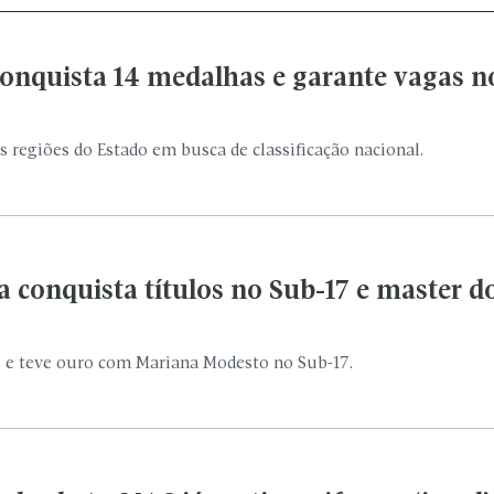
s e teve ouro com Mariana Modesto no Sub-17.
 das bets, MAC já vestiu uniforme ‘igual’
rial esportivo para os 16 clubes participantes.
is da Copa Record de Futsal Feminino na 