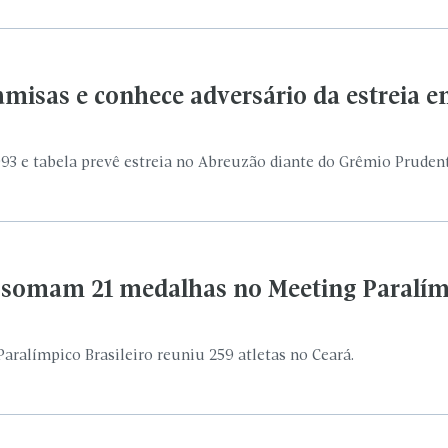
a somam 21 medalhas no Meeting Paralí
ralímpico Brasileiro reuniu 259 atletas no Ceará.
da Melhor Idade tem inscrições abertas e
município na edição estadual da competição.
l para a Copa com Neymar na lista
de junho, contra Marrocos, em Nova Jersey.