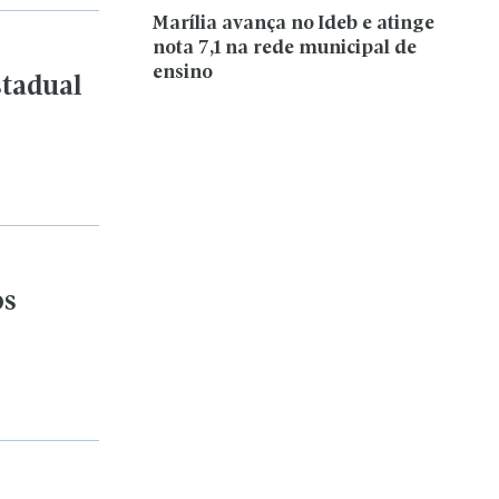
os
iga
esafio