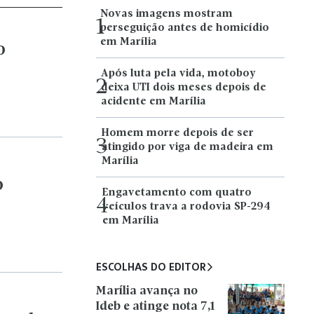
Engavetamento com quatro
4
veículos trava a rodovia SP-294
em Marília
ESCOLHAS DO EDITOR
Marília avança no
Ideb e atinge nota 7,1
 ao dos
na rede municipal de
ensino
DESEMPENHO
EDUCACIONAL
Empresário Ulisses
do Rodeio oficializa
candidatura à
Câmara dos
terça-
Deputados
POLÍTICA