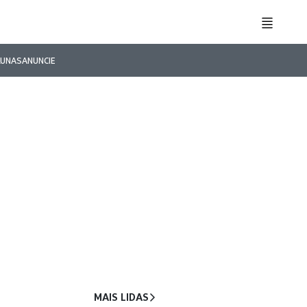
LUNAS
ANUNCIE
MAIS LIDAS
Novas imagens mostram
1
perseguição antes de homicídio
em Marília
o
Após luta pela vida, motoboy
2
deixa UTI dois meses depois de
acidente em Marília
Homem morre depois de ser
3
atingido por viga de madeira em
Marília
o