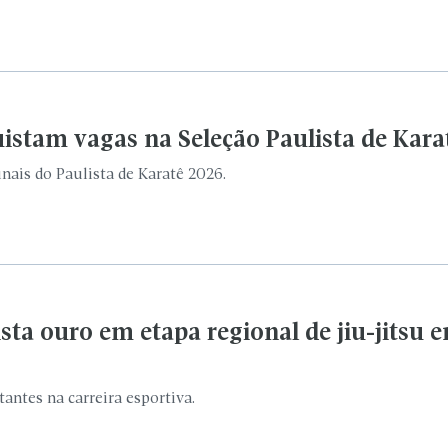
ista ouro em etapa regional de jiu-jitsu 
antes na carreira esportiva.
a conquistam medalhas em torneio intere
 se destacaram em competição em Araçatuba.