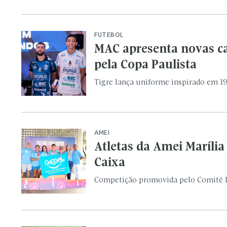
Atletas da Amei Maríli
Caixa
Competição promovida pelo Comitê Pa
JOMI
Seletiva para os Jogos 
Marília
Participantes poderão representar o 
SELEÇÃO BRASILEIRA
Ancelotti convoca Brasi
Seleção estreia no Mundial no dia 13 