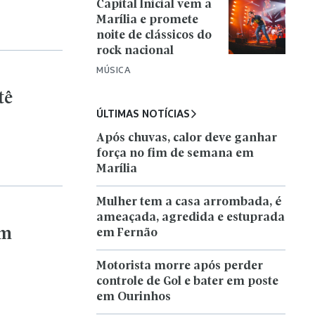
Mulher tem a casa arrombada, é
ameaçada, agredida e estuprada
em
em Fernão
Motorista morre após perder
controle de Gol e bater em poste
em Ourinhos
Marília avança no Ideb e atinge
nota 7,1 na rede municipal de
ensino
stadual