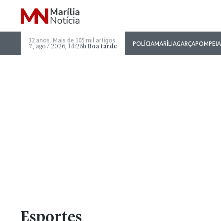
12 anos. Mais de 105 mil artigos.
POLÍCIA
MARÍLIA
GARÇA
POMPEIA
7, ago / 2026, 14:26h
Boa tarde
Esportes
DESTAQUE
Taekwondo de Marília c
Brasileiro
Competição reuniu atletas de diversa
TÊNIS DE MESA
Tênis de mesa de Maríli