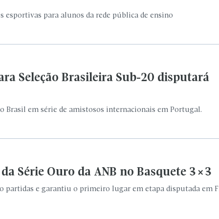
lo da Série Ouro da ANB no Basquete 3×3
 partidas e garantiu o primeiro lugar em etapa disputada em F
misas e conhece adversário da estreia e
93 e tabela prevê estreia no Abreuzão diante do Grêmio Prudent