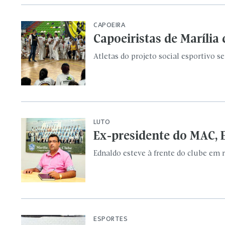
Ex-presidente do MAC, 
Ednaldo esteve à frente do clube em 
ESPORTES
Ginástica Artística de 
Intermunicipal
Equipe da Academia Fabi Meirelles fi
COPA DO MUNDO
Você sabia? Mariliense
para Neymar