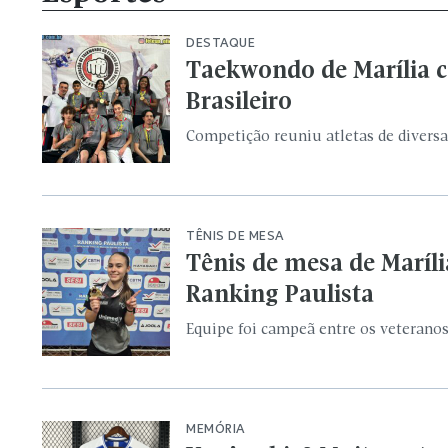
Ranking Paulista
Equipe foi campeã entre os veterano
MEMÓRIA
Você sabia? Muito antes
rivais em Copa
Copa Coca-Cola de 2001 forneceu mate
FUTSAL FEMININO
Marília recebe semifina
feira