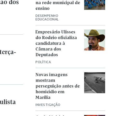
Novas imagens
mostram
perseguição antes de
homicídio em
Marília
ulista
INVESTIGAÇÃO
Capital Inicial vem a
Marília e promete
noite de clássicos do
rock nacional
MÚSICA
tê
ÚLTIMAS NOTÍCIAS
Após chuvas, calor deve ganhar
força no fim de semana em
Marília