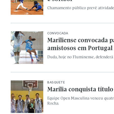
BASQUETE
Marília conquista títu
Equipe Open Masculina venceu quatro
Rocha.
FUTEBOL
MAC apresenta novas ca
pela Copa Paulista
Tigre lança uniforme inspirado em 19
AMEI