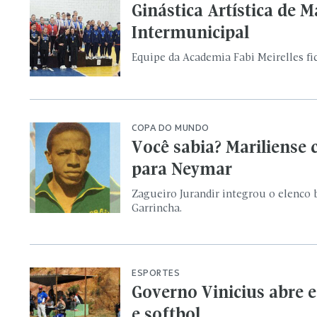
Zagueiro Jurandir integrou o elenco 
Garrincha.
ESPORTES
Governo Vinicius abre e
e softbol
Chamamento público prevê atividades
CONVOCADA
Mariliense convocada pa
amistosos em Portugal
Duda, hoje no Fluminense, defenderá 