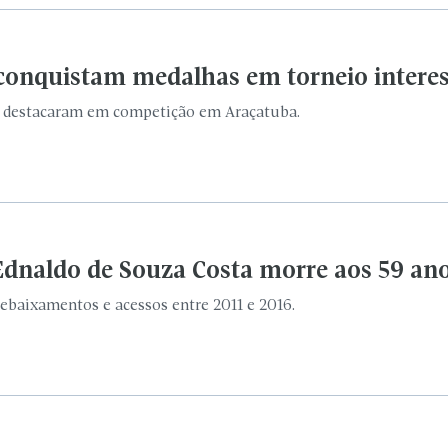
Ednaldo de Souza Costa morre aos 59 an
rebaixamentos e acessos entre 2011 e 2016.
Marília conquista medalhas em etapa da L
cou em terceiro lugar geral na disputa em Paulínia.
 conquistou taça que segue como único d