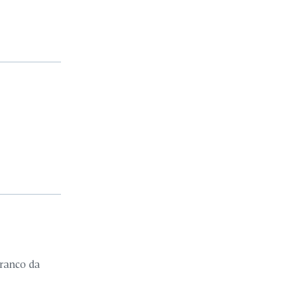
ranco da
m casa
e.