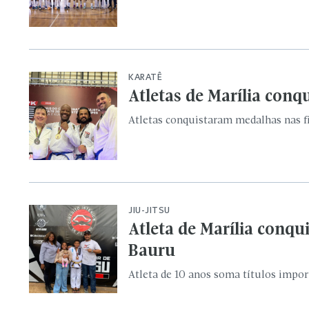
JIU-JITSU
Atleta de Marília conqu
Bauru
Atleta de 10 anos soma títulos import
CAPOEIRA
Capoeiristas de Maríli
Atletas do projeto social esportivo
LUTO