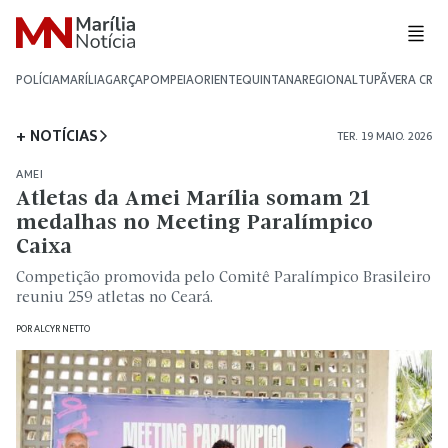
POLÍCIA
MARÍLIA
GARÇA
POMPEIA
ORIENTE
QUINTANA
REGIONAL
TUPÃ
VERA CRU
+ NOTÍCIAS
TER. 19 MAIO. 2026
AMEI
Atletas da Amei Marília somam 21
medalhas no Meeting Paralímpico
Caixa
Competição promovida pelo Comitê Paralímpico Brasileiro
reuniu 259 atletas no Ceará.
POR
ALCYR NETTO