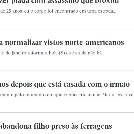
zer piada com assassino que broxou
e 25 anos, cujo corpo foi encontrado em uma estrada...
a normalizar vistos norte-americanos
o de Janeiro informou hoje (5) que ainda não há...
nos depois que está casada com o irmão
amente pelo momento em que conheceria a mãe, Maria. Inscreveu
e abandona filho preso às ferragens