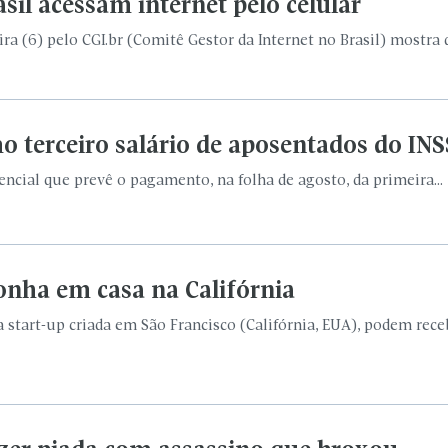
sil acessam internet pelo celular
a (6) pelo CGI.br (Comitê Gestor da Internet no Brasil) mostra q
o terceiro salário de aposentados do INS
ncial que prevê o pagamento, na folha de agosto, da primeira...
onha em casa na Califórnia
a start-up criada em São Francisco (Califórnia, EUA), podem re