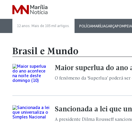
12 anos. Mais de 105 mil artigos.
POLÍCIA
MARÍLIA
GARÇA
POMPEIA
Brasil e Mundo
Maior superlua do ano 
O fenômeno da ‘Superlua’ poderá ser 
Sancionada a lei que un
A presidente Dilma Rousseff sanciono