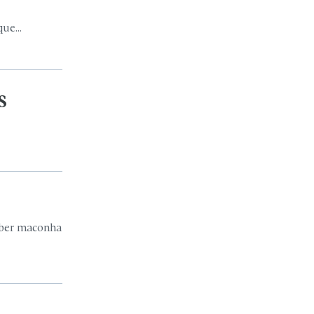
ue...
S
ceber maconha