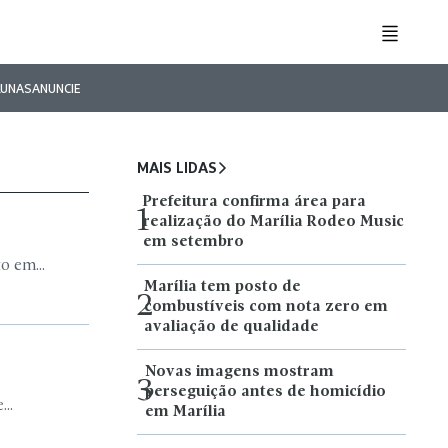
LUNAS
ANUNCIE
MAIS LIDAS
Prefeitura confirma área para
1
realização do Marília Rodeo Music
em setembro
o em...
Marília tem posto de
2
combustíveis com nota zero em
avaliação de qualidade
Novas imagens mostram
3
perseguição antes de homicídio
..
em Marília