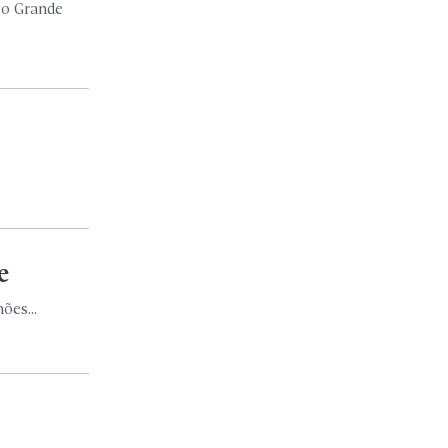
io Grande
e
ões...