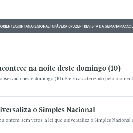
ORIENTE
QUINTANA
REGIONAL
TUPÃ
VERA CRUZ
ENTREVISTA DA SEMANA
MAC
CO
acontece na noite deste domingo (10)
observado neste domingo (10). Ele é caracterizado pelo moment
iversaliza o Simples Nacional
u ontem, sem vetos, a lei que universaliza o Simples Nacional e.