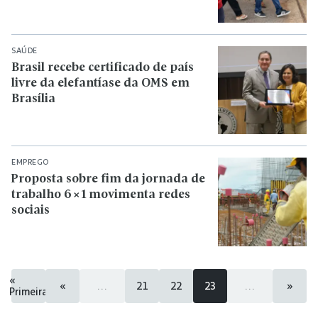
SAÚDE
Brasil recebe certificado de país
livre da elefantíase da OMS em
Brasília
EMPREGO
Proposta sobre fim da jornada de
trabalho 6×1 movimenta redes
sociais
«
«
...
21
22
23
...
»
Primeira