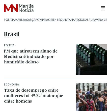
POLÍCIA
MARÍLIA
GARÇA
POMPEIA
ORIENTE
QUINTANA
REGIONAL
TUPÃ
VERA CRU
Brasil
POLÍCIA
PM que atirou em aluno de
Medicina é indiciado por
homicídio doloso
ECONOMIA
Taxa de desemprego entre
mulheres foi 45,3% maior que
entre homens