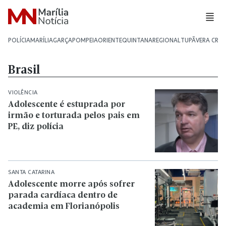
POLÍCIA
MARÍLIA
GARÇA
POMPEIA
ORIENTE
QUINTANA
REGIONAL
TUPÃ
VERA CRU
Brasil
VIOLÊNCIA
Adolescente é estuprada por
irmão e torturada pelos pais em
PE, diz polícia
SANTA CATARINA
Adolescente morre após sofrer
parada cardíaca dentro de
academia em Florianópolis