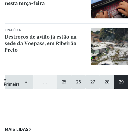
nesta terça-feira
TRAGÉDIA
Destroços de avião já estão na
sede da Voepass, em Ribeirão
Preto
«
«
...
25
26
27
28
29
Primeira
MAIS LIDAS