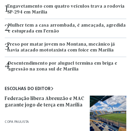
Engavetamento com quatro veículos trava a rodovia
1
SP-294 em Marília
Mulher tem a casa arrombada, é ameaçada, agredida
2
e estuprada em Fernão
Preso por matar jovem no Montana, mecânico já
3
havia atacado mototaxista com foice em Marília
Desentendimento por aluguel termina em briga e
4
agressão na zona sul de Marília
ESCOLHAS DO EDITOR
Federação libera Abreuzão e MAC
garante jogo de terça em Marília
COPA PAULISTA