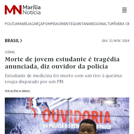
POLÍCIA
MARÍLIA
GARÇA
POMPEIA
ORIENTE
QUINTANA
REGIONAL
TUPÃ
VERA CRU
BRASIL
QUI. 21 NOV. 2024
GERAL
Morte de jovem estudante é tragédia
anunciada, diz ouvidor da polícia
Estudante de medicina foi morto com um tiro à queima-
roupa disparado por um PM.
POR
AGÊNCIA BRASIL