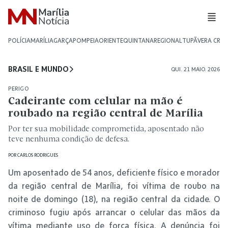
POLÍCIA
MARÍLIA
GARÇA
POMPEIA
ORIENTE
QUINTANA
REGIONAL
TUPÃ
VERA CRU
BRASIL E MUNDO
QUI. 21 MAIO. 2026
PERIGO
Cadeirante com celular na mão é
roubado na região central de Marília
Por ter sua mobilidade comprometida, aposentado não
teve nenhuma condição de defesa.
POR
CARLOS RODRIGUES
Um aposentado de 54 anos, deficiente físico e morador
da região central de Marília, foi vítima de roubo na
noite de domingo (18), na região central da cidade. O
criminoso fugiu após arrancar o celular das mãos da
vítima mediante uso de força física. A denúncia foi