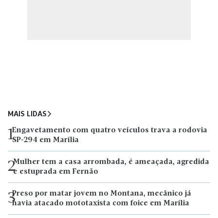
MAIS LIDAS
Engavetamento com quatro veículos trava a rodovia
1
SP-294 em Marília
Mulher tem a casa arrombada, é ameaçada, agredida
2
e estuprada em Fernão
Preso por matar jovem no Montana, mecânico já
3
havia atacado mototaxista com foice em Marília