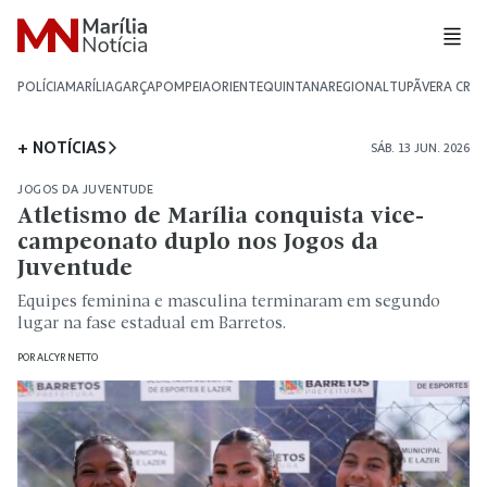
POLÍCIA
MARÍLIA
GARÇA
POMPEIA
ORIENTE
QUINTANA
REGIONAL
TUPÃ
VERA CRU
+ NOTÍCIAS
SÁB. 13 JUN. 2026
JOGOS DA JUVENTUDE
Atletismo de Marília conquista vice-
campeonato duplo nos Jogos da
Juventude
Equipes feminina e masculina terminaram em segundo
lugar na fase estadual em Barretos.
POR
ALCYR NETTO