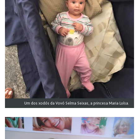
Um dos xodós da Vovó Selma Seixas, a princesa Maria Luísa.