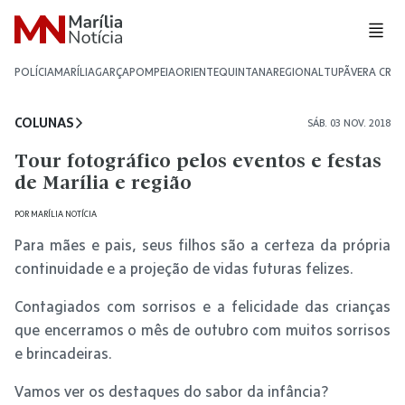
POLÍCIA
MARÍLIA
GARÇA
POMPEIA
ORIENTE
QUINTANA
REGIONAL
TUPÃ
VERA CRU
COLUNAS
SÁB. 03 NOV. 2018
Tour fotográfico pelos eventos e festas
de Marília e região
POR
MARÍLIA NOTÍCIA
Para mães e pais, seus filhos são a certeza da própria
continuidade e a projeção de vidas futuras felizes.
Contagiados com sorrisos e a felicidade das crianças
que encerramos o mês de outubro com muitos sorrisos
e brincadeiras.
Vamos ver os destaques do sabor da infância?