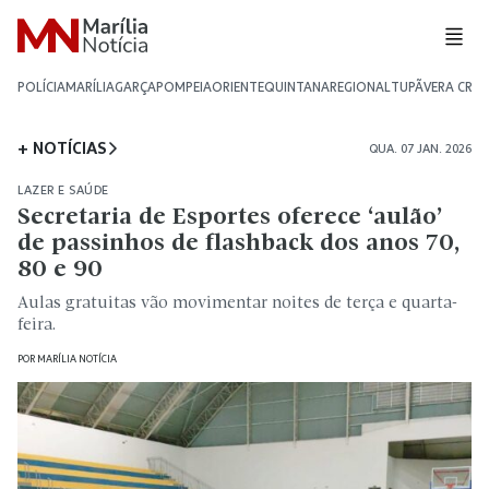
POLÍCIA
MARÍLIA
GARÇA
POMPEIA
ORIENTE
QUINTANA
REGIONAL
TUPÃ
VERA CRU
+ NOTÍCIAS
QUA. 07 JAN. 2026
LAZER E SAÚDE
Secretaria de Esportes oferece ‘aulão’
de passinhos de flashback dos anos 70,
80 e 90
Aulas gratuitas vão movimentar noites de terça e quarta-
feira.
POR
MARÍLIA NOTÍCIA