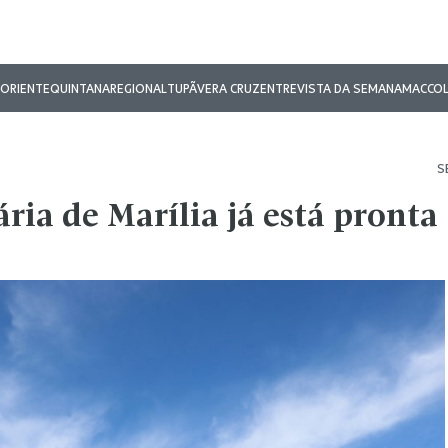
ORIENTE
QUINTANA
REGIONAL
TUPÃ
VERA CRUZ
ENTREVISTA DA SEMANA
MAC
CO
S
ria de Marília já está pronta