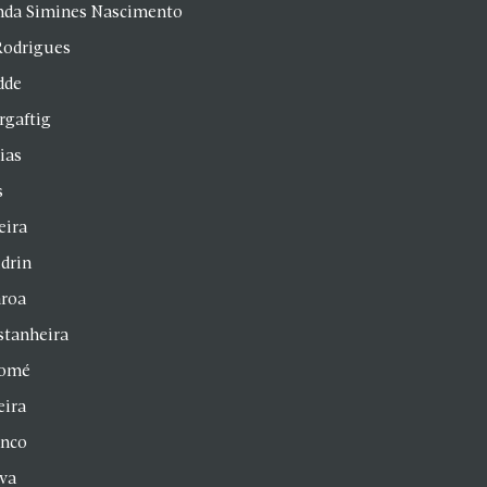
anda Simines Nascimento
Rodrigues
dde
rgaftig
ias
s
eira
drin
aroa
stanheira
homé
eira
anco
lva