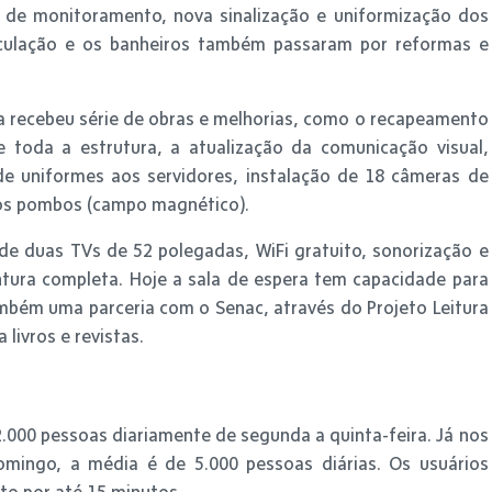
 de monitoramento, nova sinalização e uniformização dos
rculação e os banheiros também passaram por reformas e
ia recebeu série de obras e melhorias, como o recapeamento
 toda a estrutura, a atualização da comunicação visual,
 de uniformes aos servidores, instalação de 18 câmeras de
dos pombos (campo magnético).
 de duas TVs de 52 polegadas, WiFi gratuito, sonorização e
ntura completa. Hoje a sala de espera tem capacidade para
mbém uma parceria com o Senac, através do Projeto Leitura
livros e revistas.
2.000 pessoas diariamente de segunda a quinta-feira. Já nos
domingo, a média é de 5.000 pessoas diárias. Os usuários
o por até 15 minutos.