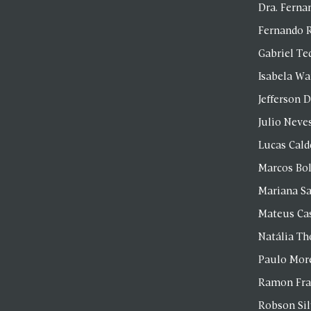
Dra. Fern
Fernando 
Gabriel Te
Isabela Wa
Jefferson D
Julio Neve
Lucas Cald
Marcos Bol
Mariana S
Mateus Ca
Natália T
Paulo Mor
Ramon Fr
Robson Si