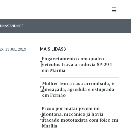
LUNAS
ANUNCIE
MAIS LIDAS
EX. 19 JUL. 2019
Engavetamento com quatro
1
veículos trava a rodovia SP-294
em Marília
Mulher tem a casa arrombada, é
2
ameaçada, agredida e estuprada
em Fernão
Preso por matar jovem no
Montana, mecânico já havia
3
atacado mototaxista com foice em
Marília