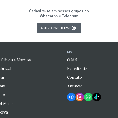
Cadastre-se em nossos grupos do
WhatsApp e Telegram
QUERO PARTICIPAR
N
MN
 Oliveira Martins
O MN
brizzi
Expediente
oni
Contato
zani
Anuncie
eto
el Masso
Serva