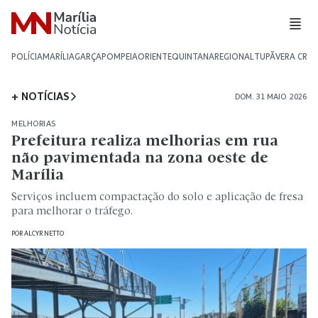
POLÍCIA
MARÍLIA
GARÇA
POMPEIA
ORIENTE
QUINTANA
REGIONAL
TUPÃ
VERA CRU
+ NOTÍCIAS
DOM. 31 MAIO. 2026
MELHORIAS
Prefeitura realiza melhorias em rua
não pavimentada na zona oeste de
Marília
Serviços incluem compactação do solo e aplicação de fresa
para melhorar o tráfego.
POR
ALCYR NETTO