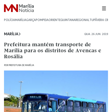
POLÍCIA
MARÍLIA
GARÇA
POMPEIA
ORIENTE
QUINTANA
REGIONAL
TUPÃ
VERA CRU
MARÍLIA
QUA. 26 JUN. 2019
Prefeitura mantém transporte de
Marília para os distritos de Avencas e
Rosália
POR
PREFEITURA DE MARÍLIA