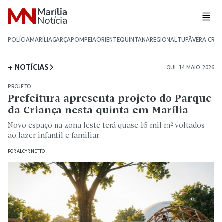
POLÍCIA
MARÍLIA
GARÇA
POMPEIA
ORIENTE
QUINTANA
REGIONAL
TUPÃ
VERA CRU
+ NOTÍCIAS
QUI. 14 MAIO. 2026
PROJETO
Prefeitura apresenta projeto do Parque
da Criança nesta quinta em Marília
Novo espaço na zona leste terá quase 16 mil m² voltados
ao lazer infantil e familiar.
POR
ALCYR NETTO