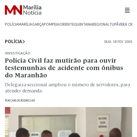
POLÍCIA
MARÍLIA
GARÇA
POMPEIA
ORIENTE
QUINTANA
REGIONAL
TUPÃ
VERA CRU
POLÍCIA
QUA. 18 FEV. 2026
INVESTIGAÇÃO
Polícia Civil faz mutirão para ouvir
testemunhas de acidente com ônibus
do Maranhão
Delegacia seccional ampliou o número de servidores, para
atender demanda.
POR
CARLOS RODRIGUES