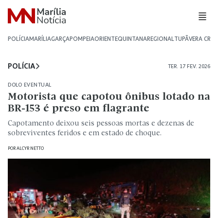
POLÍCIA
MARÍLIA
GARÇA
POMPEIA
ORIENTE
QUINTANA
REGIONAL
TUPÃ
VERA CRU
POLÍCIA
TER. 17 FEV. 2026
DOLO EVENTUAL
Motorista que capotou ônibus lotado na
BR-153 é preso em flagrante
Capotamento deixou seis pessoas mortas e dezenas de
sobreviventes feridos e em estado de choque.
POR
ALCYR NETTO