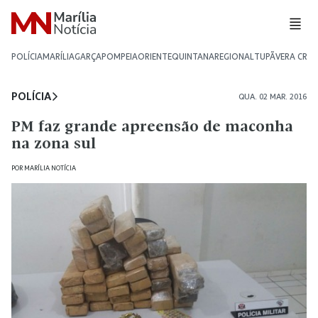
POLÍCIA
MARÍLIA
GARÇA
POMPEIA
ORIENTE
QUINTANA
REGIONAL
TUPÃ
VERA CRU
POLÍCIA
QUA. 02 MAR. 2016
PM faz grande apreensão de maconha
na zona sul
POR
MARÍLIA NOTÍCIA