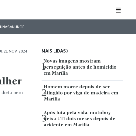
LUNAS
ANUNCIE
MAIS LIDAS
I. 21 NOV. 2024
Novas imagens mostram
1
perseguição antes de homicídio
em Marília
ulher
Homem morre depois de ser
2
a dieta nem
atingido por viga de madeira em
Marília
Após luta pela vida, motoboy
3
deixa UTI dois meses depois de
acidente em Marília