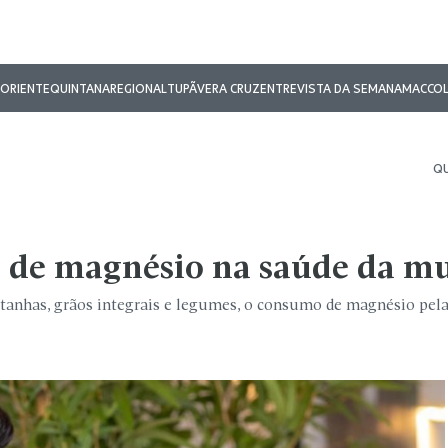
ORIENTE
QUINTANA
REGIONAL
TUPÃ
VERA CRUZ
ENTREVISTA DA SEMANA
MAC
CO
QU
 de magnésio na saúde da m
tanhas, grãos integrais e legumes, o consumo de magnésio pel