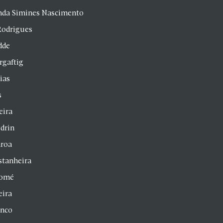
anda Simines Nascimento
Rodrigues
dde
rgaftig
ias
s
eira
drin
aroa
stanheira
homé
eira
anco