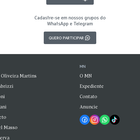
Cadastre-se em nossos grupos do
WhatsApp e Telegram
QUERO PARTICIPAR
N
MN
 Oliveira Martins
O MN
brizzi
Expediente
oni
Contato
zani
Anuncie
eto
el Masso
Serva