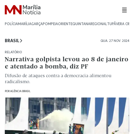
POLÍCIA
MARÍLIA
GARÇA
POMPEIA
ORIENTE
QUINTANA
REGIONAL
TUPÃ
VERA CRU
BRASIL
QUA. 27 NOV. 2024
RELATÓRIO
Narrativa golpista levou ao 8 de janeiro
e atentado a bomba, diz PF
Difusão de ataques contra a democracia alimentou
radicalismo.
POR
AGÊNCIA BRASIL