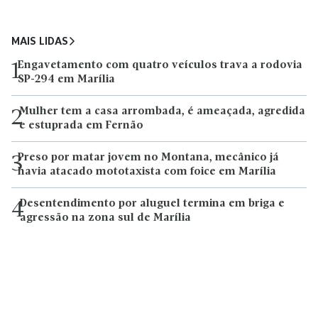
MAIS LIDAS
Engavetamento com quatro veículos trava a rodovia
1
SP-294 em Marília
Mulher tem a casa arrombada, é ameaçada, agredida
2
e estuprada em Fernão
Preso por matar jovem no Montana, mecânico já
3
havia atacado mototaxista com foice em Marília
Desentendimento por aluguel termina em briga e
4
agressão na zona sul de Marília