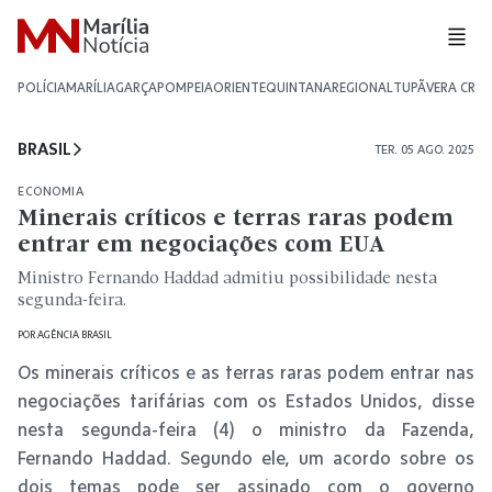
POLÍCIA
MARÍLIA
GARÇA
POMPEIA
ORIENTE
QUINTANA
REGIONAL
TUPÃ
VERA CRU
BRASIL
TER. 05 AGO. 2025
ECONOMIA
Minerais críticos e terras raras podem
entrar em negociações com EUA
Ministro Fernando Haddad admitiu possibilidade nesta
segunda-feira.
POR
AGÊNCIA BRASIL
Os minerais críticos e as terras raras podem entrar nas
negociações tarifárias com os Estados Unidos, disse
nesta segunda-feira (4) o ministro da Fazenda,
Fernando Haddad. Segundo ele, um acordo sobre os
dois temas pode ser assinado com o governo