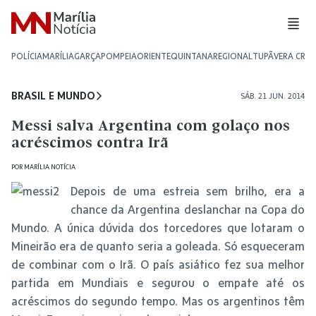
POLÍCIA
MARÍLIA
GARÇA
POMPEIA
ORIENTE
QUINTANA
REGIONAL
TUPÃ
VERA CRU
BRASIL E MUNDO
SÁB. 21 JUN. 2014
Messi salva Argentina com golaço nos
acréscimos contra Irã
POR
MARÍLIA NOTÍCIA
Depois de uma estreia sem brilho, era a
chance da Argentina deslanchar na Copa do
Mundo. A única dúvida dos torcedores que lotaram o
Mineirão era de quanto seria a goleada. Só esqueceram
de combinar com o Irã. O país asiático fez sua melhor
partida em Mundiais e segurou o empate até os
acréscimos do segundo tempo. Mas os argentinos têm